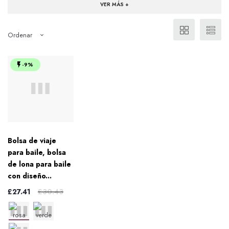
VER MÁS +
gratis y devoluciones fáciles en todos nuestros bolsos de baile.
Etiquetas relacionadas:
dance bag
dance duffle bags
,
Ordenar
-9%
Bolsa de viaje
para baile, bolsa
de lona para baile
con diseño...
£27.41
£30.43