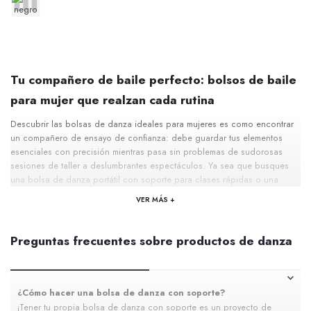
Tu compañero de baile perfecto: bolsos de baile
para mujer que realzan cada rutina
Descubrir las bolsas de danza ideales para mujeres es como encontrar
un compañero de ensayo de confianza: debe guardar tus elementos
esenciales con precisión mientras pasa sin problemas de sudorosas
sesiones de taller a deslumbrantes espectáculos. Ya sea que busques
una bolsa de danza portátil con soporte para clases rápidas o una
bolsa de danza espaciosa con colgador para fines de semana de
VER MÁS +
competición, nuestra colección curada ayuda a cada bailarín a
mantenerse organizado y motivado.
Sabiduría de diseño: Donde la función se encuentra con el flujo
Preguntas frecuentes sobre productos de danza
Las bolsas de danza modernas para mujeres equilibran una
organización inteligente con la comodidad ergonómica. Los aficionados
al ballet a menudo prefieren diseños verticales aerodinámicos con
compartimentos especializados para zapatos, mientras que los bailarines
¿Cómo hacer una bolsa de danza con soporte?
de hip-hop podrían optar por diseños atrevidos de bolsa de deporte de
¡Tener tu propia bolsa de danza con soporte es un proyecto de